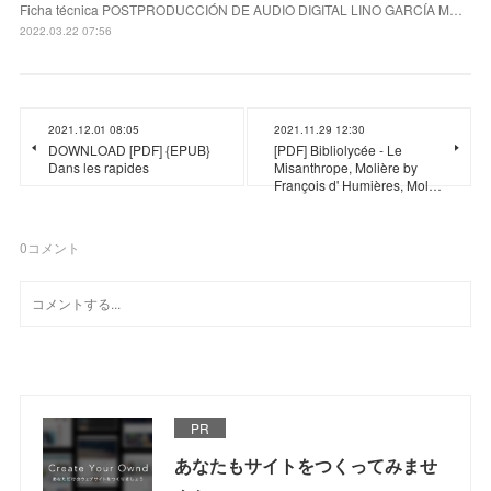
Ficha técnica POSTPRODUCCIÓN DE AUDIO DIGITAL LINO GARCÍA M…
2022.03.22 07:56
2021.12.01 08:05
2021.11.29 12:30
DOWNLOAD [PDF] {EPUB}
[PDF] Bibliolycée - Le
Dans les rapides
Misanthrope, Molière by
François d' Humières, Mol…
0
コメント
PR
あなたもサイトをつくってみませ